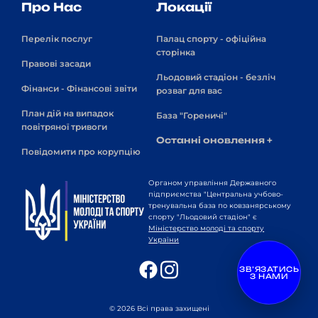
Про Нас
Локації
Перелік послуг
Палац спорту - офіційна
сторінка
Правові засади
Льодовий стадіон - безліч
Фінанси - Фінансові звіти
розваг для вас
План дій на випадок
База "Гореничі"
повітряної тривоги
Останні оновлення +
Повідомити про корупцію
Органом управління Державного
підприємства "Центральна учбово-
тренувальна база по ковзанярському
спорту "Льодовий стадіон" є
Міністерство молоді та спорту
України
Соціальні Мережі
ЗВ’ЯЗАТИСЬ
З НАМИ
© 2026 Всі права захищені