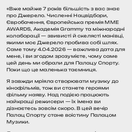
«Вже майже 7 років більшість з вас знає
про Джерело. Численні Нацвідбори,
Євробачення, Європейська премія MME
AWARDS, Академія Grammy та міжнародні
колаборації — звивисті й скелясті манівці,
якими моє Джерело пробива собі шлях.
Саме тому 4.04.2026 — важлива дата для
мене, і ви згодом зрозумієте, чому саме
цей день ми обрали для Палацу Спорту.
Поки що це маленька таємниця.
Я завжди мріяла створювати музику до
кінофільмів, тож ви станете героями
фільму наяву. Над подією працюють
найкращі режисери — їх імена ви
дізнаєтесь зовсім скоро. В цей вечір
Палац Спорту стане воістину Палацом
Музики.