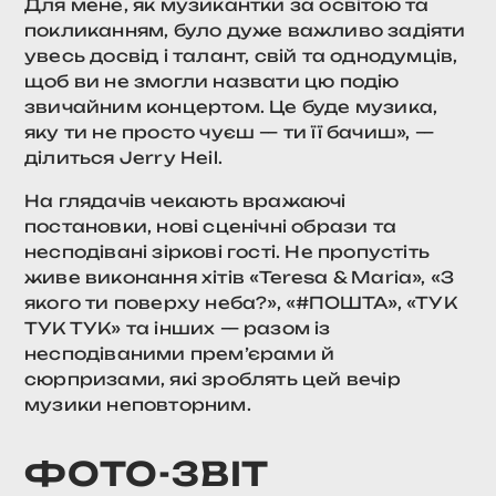
Для мене, як музикантки за освітою та
покликанням, було дуже важливо задіяти
увесь досвід і талант, свій та однодумців,
щоб ви не змогли назвати цю подію
звичайним концертом. Це буде музика,
яку ти не просто чуєш — ти її бачиш», —
ділиться Jerry Heil.
На глядачів чекають вражаючі
постановки, нові сценічні образи та
несподівані зіркові гості. Не пропустіть
живе виконання хітів «Teresa & Maria», «З
якого ти поверху неба?», «#ПОШТА», «ТУК
ТУК ТУК» та інших — разом із
несподіваними прем’єрами й
сюрпризами, які зроблять цей вечір
музики неповторним.
ФОТО-ЗВІТ